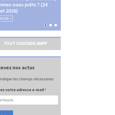
mes-nous prêts ? (24
La transition écologique 
llet 2026)
les contractualisations (4
septembre 2026)
SAVOIR +
EN SAVOIR +
TOUT L'AGENDA ANPP
evez nos actus
indique les champs nécessaires
ez votre adresse e-mail
*