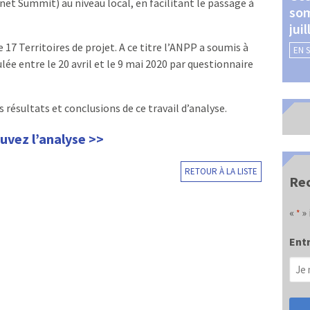
et Summit) au niveau local, en facilitant le passage à
som
Châteauroux (24 et 25
jui
septembre 2026)
 17 Territoires de projet. A ce titre l’ANPP a soumis à
EN 
EN SAVOIR +
ulée entre le 20 avril et le 9 mai 2020 par questionnaire
s résultats et conclusions de ce travail d’analyse.
uvez l’analyse >>
RETOUR À LA LISTE
Rec
«
» 
*
Entr