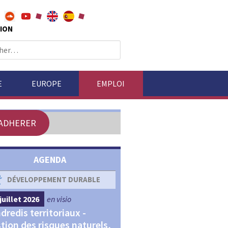
ION
E
EUROPE
EMPLOI
ADHERER
AGENDA
DÉVELOPPEMENT DURABLE
DÉVELOPPEMENT ÉCONOM
juillet 2026
en visio
4 septembre 2026
en visio
dredis territoriaux -
Webinaires "Transitions,
tion des risques naturels,
Financements et Territoir