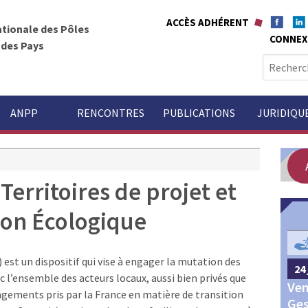
ACCÈS ADHÉRENT
ationale des Pôles
CONNEX
t des Pays
R
e
c
h
ANPP
RENCONTRES
PUBLICATIONS
JURIDIQU
e
r
c
h
Territoires de projet et
e
r
ion Écologique
GOUVERNANCE
:
 est un dispositif qui vise à engager la mutation des
24 
24 septembre 2026
Châteauroux
c l’ensemble des acteurs locaux, aussi bien privés que
Ven
Congrès annuel des Pôles
gagements pris par la France en matière de transition
Ges
territoriaux et des Pays 2026