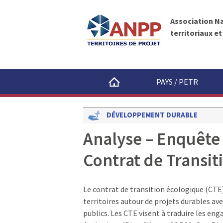
A
A
N
l
P
Association N
l
P
territoriaux e
e
r
a
u
PAYS / PETR
c
o
n
DÉVELOPPEMENT DURABLE
t
Analyse – Enquête 
e
n
Contrat de Transit
u
Le contrat de transition écologique (CTE)
territoires autour de projets durables ave
publics. Les CTE visent à traduire les en