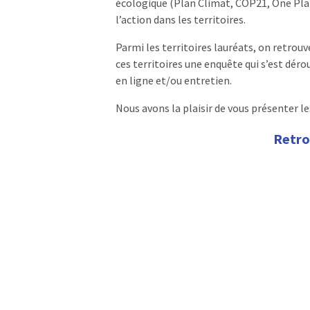
écologique (Plan Climat, COP21, One Plan
l’action dans les territoires.
Parmi les territoires lauréats, on retrouve
ces territoires une enquête qui s’est déro
en ligne et/ou entretien.
Nous avons la plaisir de vous présenter le
Retro