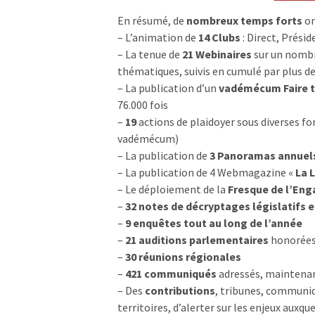
En résumé, de
nombreux temps forts
on
– L’animation de
14 Clubs
: Direct, Prési
– La tenue de
21 Webinaires
sur un nombre
thématiques, suivis en cumulé par plus de
– La publication d’un
vadémécum Faire ter
76.000 fois
–
19
actions de plaidoyer sous diverses f
vadémécum)
– La publication de
3 Panoramas annuels
– La publication de 4 Webmagazine «
La 
– Le déploiement de la
Fresque de l’En
–
32 notes de décryptages législatifs 
–
9 enquêtes tout au long de l’année
–
21 auditions parlementaires
honorées
–
30 réunions régionales
–
421 communiqués
adressés, maintenan
– Des
contributions
, tribunes, communiqu
territoires, d’alerter sur les enjeux auxqu