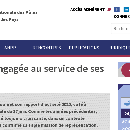
ACCÈS ADHÉRENT
ationale des Pôles
CONNEX
t des Pays
R
e
c
h
ANPP
RENCONTRES
PUBLICATIONS
JURIDIQU
e
r
gagée au service de ses
c
h
e
r
GOUVERNANCE
:
soumet son rapport d’activité 2025, voté à
ale du 17 juin. Comme les années précédentes,
24 
24 septembre 2026
Châteauroux
ité toujours croissante, dans un contexte
Ven
Congrès annuel des Pôles
le confirme sa triple mission de représentation,
Ges
territoriaux et des Pays 2026