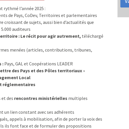
Va
t rythmé l’année 2025 :
dents de Pays, CoDev, Territoires et parlementaires
 croissant de sujets, aussi bien d’actualités que
 5.000 auditeurs
ritoire : Le récit pour agir autrement,
téléchargé
ormes menées (articles, contributions, tribunes,
 :
Pays, GAL et Coopérations LEADER
Lettre des Pays et des Pôles territoriaux
»
gagement Local
et réglementaires
 et des
rencontres ministérielles
multiples
t un lien constant avec ses adhérents
és, appels à mobilisation, afin de porter la voix des
els ils font face et de formuler des propositions