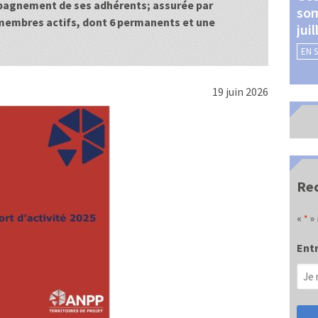
pagnement de ses adhérents; assurée par
som
Châteauroux (24 et 25
 membres actifs, dont 6 permanents et une
jui
septembre 2026)
EN 
EN SAVOIR +
19 juin 2026
Rec
«
» 
*
Entr