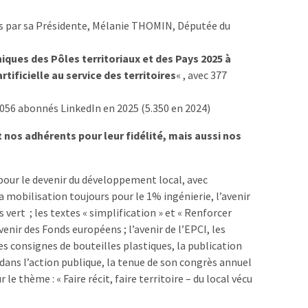
es par sa Présidente, Mélanie THOMIN, Députée du
ques des Pôles territoriaux et des Pays
2025 à
artificielle au service des territoires
« , avec 377
.056 abonnés LinkedIn en 2025 (5.350 en 2024)
nos adhérents pour leur fidélité, mais aussi nos
our le devenir du développement local, avec
 mobilisation toujours pour le 1% ingénierie, l’avenir
s vert ; les textes « simplification » et « Renforcer
avenir des Fonds européens ; l’avenir de l’EPCI, les
ses consignes de bouteilles plastiques, la publication
ans l’action publique, la tenue de son congrès annuel
 thème : « Faire récit, faire territoire – du local vécu