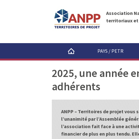
A
A
N
l
P
Association N
l
P
territoriaux e
e
r
a
u
PAYS / PETR
c
o
2025, une année en
n
t
adhérents
e
n
u
ANPP – Territoires de projet vous 
l’unanimité par l’Assemblée génér
l’association fait face à une activ
financier de plus en plus tendu. El