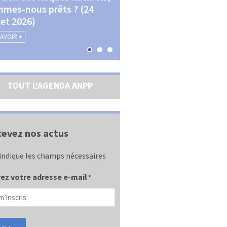
mes-nous prêts ? (24
La transition écologique 
llet 2026)
les contractualisations (4
septembre 2026)
SAVOIR +
EN SAVOIR +
TOUT L'AGENDA ANPP
evez nos actus
indique les champs nécessaires
ez votre adresse e-mail
*