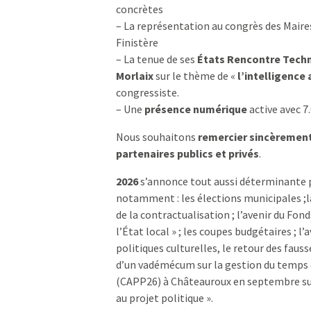
concrètes
– La représentation au congrès des Mair
Finistère
– La tenue de ses
États Rencontre Techni
Morlaix
sur le thème de «
l’intelligence 
congressiste.
– Une
présence numérique
active avec 7
Nous souhaitons
remercier sincèrement 
partenaires publics et privés
.
2026
s’annonce tout aussi déterminante p
notamment : les élections municipales ;la
de la contractualisation ; l’avenir du Fond
l’État local » ; les coupes budgétaires ; l’
politiques culturelles, le retour des faus
d’un vadémécum sur la gestion du temps d
(CAPP26) à Châteauroux en septembre sur le
au projet politique ».