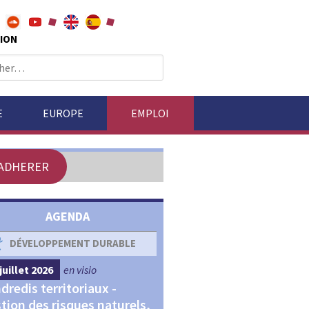
ION
E
EUROPE
EMPLOI
ADHERER
AGENDA
DÉVELOPPEMENT DURABLE
DÉVELOPPEMENT ÉCONOM
juillet 2026
en visio
4 septembre 2026
en visio
dredis territoriaux -
Webinaires "Transitions,
tion des risques naturels,
Financements et Territoir