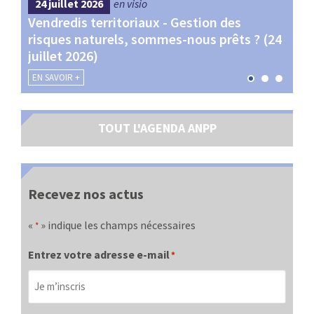
24 juillet 2026
en visio
4 s
Vendredis territoriaux - Gestion des
Webi
et
risques naturels, sommes-nous prêts ? (24
Terr
juillet 2026)
les 
EN SAVOIR +
EN SA
TOUT L'AGENDA ANPP
Recevez nos actus
«
» indique les champs nécessaires
*
Entrez votre adresse e-mail
*