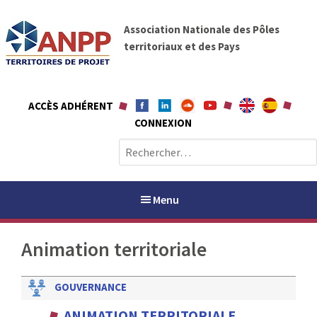
A
A
l
Association Nationale des Pôles
N
l
territoriaux et des Pays
P
e
P
r
a
ACCÈS ADHÉRENT
u
CONNEXION
c
o
R
n
e
t
c
e
h
Menu
n
e
u
r
Animation territoriale
c
h
PAYS / PETR
e
GOUVERNANCE
r
ANPP
ANIMATION TERRITORIALE