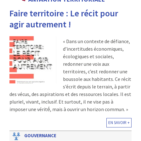
:
Faire territoire : Le récit pour
RENCONTRES
agir autrement !
PUBLICATIONS
« Dans un contexte de défiance,
JURIDIQUE
d’incertitudes économiques,
écologiques et sociales,
EUROPE
redonner une voix aux
territoires, c’est redonner une
EMPLOI
boussole aux habitants. Ce récit
s’écrit depuis le terrain, à partir
des vécus, des aspirations et des ressources locales. Il est
pluriel, vivant, inclusif. Et surtout, il ne vise pas à
imposer une vérité́, mais à ouvrir un horizon commun. »
EN SAVOIR +
GOUVERNANCE