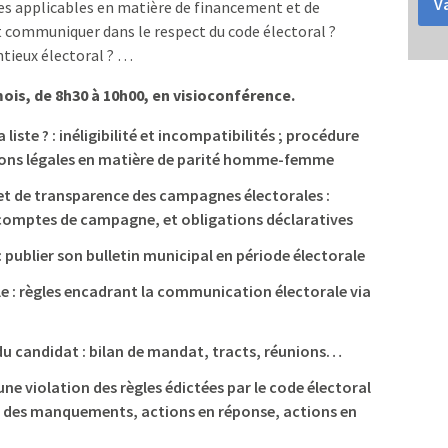
Va
gles applicables en matière de financement et de
ommuniquer dans le respect du code électoral ?
tieux électoral ? …
mois, de 8h30 à 10h00, en visioconférence.
iste ? : inéligibilité et incompatibilités ; procédure
tions légales en matière de parité homme-femme
et de transparence des campagnes électorales :
 comptes de campagne, et obligations déclaratives
 publier son bulletin municipal en période électorale
e : règles encadrant la communication électorale via
 candidat : bilan de mandat, tracts, réunions…
ne violation des règles édictées par le code électoral
 des manquements, actions en réponse, actions en