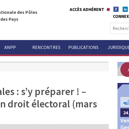
ACCÈS ADHÉRENT
ationale des Pôles
CONNEX
t des Pays
R
e
c
h
ANPP
RENCONTRES
PUBLICATIONS
JURIDIQU
e
r
c
h
e
es : s’y préparer ! –
r
n droit électoral (mars
GOUVERNANCE
:
24 
24 septembre 2026
Châteauroux
Ven
Congrès annuel des Pôles
Ges
territoriaux et des Pays 2026