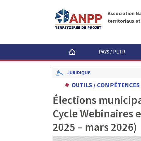
A
A
N
l
P
Association N
l
P
territoriaux e
e
r
a
u
PAYS / PETR
c
o
n
JURIDIQUE
t
OUTILS / COMPÉTENCES
e
n
Élections municipal
u
Cycle Webinaires e
2025 – mars 2026)