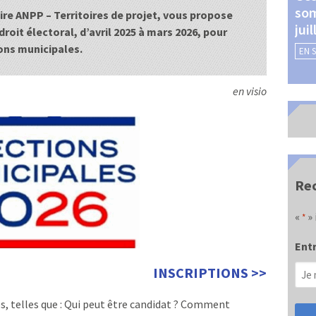
som
Châteauroux (24 et 25
ire ANPP – Territoires de projet, vous propose
jui
septembre 2026)
droit électoral, d’avril 2025 à mars 2026, pour
ions municipales.
EN 
EN SAVOIR +
en visio
Rec
«
» 
*
Entr
INSCRIPTIONS >>
s, telles que : Qui peut être candidat ? Comment