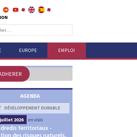
ION
E
EUROPE
EMPLOI
ADHERER
AGENDA
DÉVELOPPEMENT DURABLE
DÉVELOPPEMENT ÉCONOM
juillet 2026
en visio
4 septembre 2026
en visio
dredis territoriaux -
Webinaires "Transitions,
tion des risques naturels,
Financements et Territoir