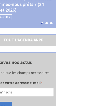
mes-nous prêts ? (24
La transition écologique 
llet 2026)
les contractualisations (4
septembre 2026)
SAVOIR +
EN SAVOIR +
TOUT L'AGENDA ANPP
evez nos actus
indique les champs nécessaires
ez votre adresse e-mail
*