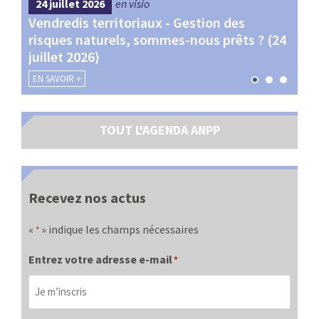
24 juillet 2026
en visio
4 s
Vendredis territoriaux - Gestion des
Webi
et
risques naturels, sommes-nous prêts ? (24
Terr
juillet 2026)
les 
EN SAVOIR +
EN SA
TOUT L'AGENDA ANPP
Recevez nos actus
«
» indique les champs nécessaires
*
Entrez votre adresse e-mail
*