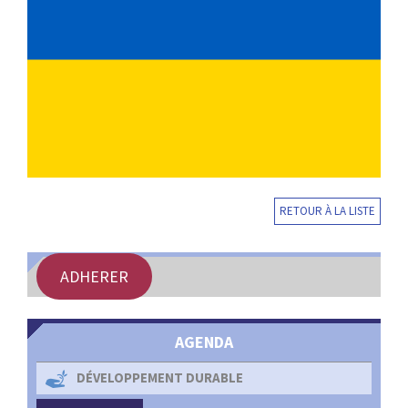
:
RENCONTRES
PUBLICATIONS
JURIDIQUE
EUROPE
RETOUR À LA LISTE
EMPLOI
ADHERER
AGENDA
DÉVELOPPEMENT DURABLE