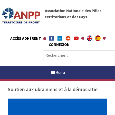
A
A
l
Association Nationale des Pôles
N
l
territoriaux et des Pays
P
e
P
r
a
ACCÈS ADHÉRENT
u
CONNEXION
c
o
R
n
e
t
c
e
h
Menu
n
e
u
r
Soutien aux ukrainiens et à la démocratie
c
h
PAYS / PETR
e
r
ANPP