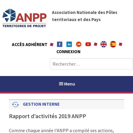
A
A
l
Association Nationale des Pôles
N
l
territoriaux et des Pays
P
e
P
r
a
ACCÈS ADHÉRENT
u
CONNEXION
c
o
R
n
e
t
c
e
h
Menu
n
e
u
r
GESTION INTERNE
c
h
PAYS / PETR
Rapport d’activités 2019 ANPP
e
r
ANPP
Comme chaque année l’ANPP a compilé ses actions,