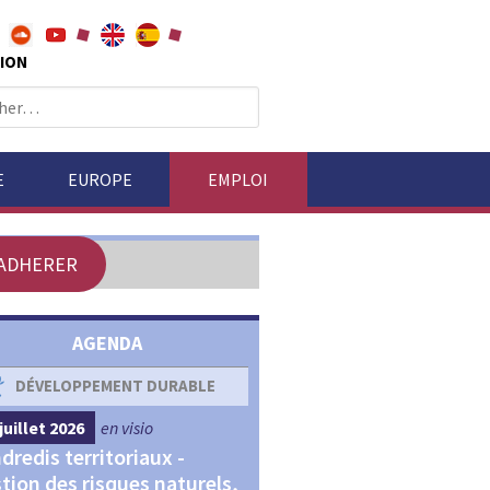
ION
E
EUROPE
EMPLOI
ADHERER
AGENDA
DÉVELOPPEMENT DURABLE
DÉVELOPPEMENT ÉCONOM
juillet 2026
en visio
4 septembre 2026
en visio
dredis territoriaux -
Webinaires "Transitions,
tion des risques naturels,
Financements et Territoir