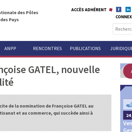
ACCÈS ADHÉRENT
ationale des Pôles
CONNEX
t des Pays
R
e
c
h
ANPP
RENCONTRES
PUBLICATIONS
JURIDIQU
e
r
ançoise GATEL, nouvelle
c
h
lité
e
r
GOUVERNANCE
:
licite de la nomination de Françoise GATEL au
artisanat et au commerce, qui succède ainsi à
24 
24 septembre 2026
Châteauroux
Ven
Congrès annuel des Pôles
Ges
territoriaux et des Pays 2026