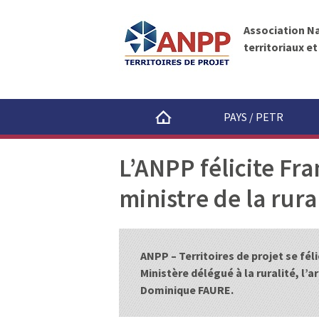
A
A
N
l
P
Association N
l
P
territoriaux e
e
r
a
u
PAYS / PETR
c
o
L’ANPP félicite Fr
n
t
ministre de la rura
e
n
u
ANPP – Territoires de projet se fé
Ministère délégué à la ruralité, l’
Dominique FAURE.