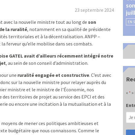
som
Châteauroux (24 et 25
23 septembre 2024
jui
septembre 2026)
nt avec la nouvelle ministre tout au long de
son
EN 
EN SAVOIR +
e la ruralité
, notamment en sa qualité de présidente
ités territoriales et à la décentralisation. ANPP –
t la ferveur qu’elle mobilise dans ses combats.
oise GATEL avait d’ailleurs récemment intégré notre
jet
, au sein de son conseil d’administration.
 pour une
ruralité engagée et constructive
. C’est avec
Rec
donc sur la nouvelle ministre pour relayer auprès du
er ministre et le ministre de l’Économie, nos
«
» 
*
 des territoires de projet au service des EPCI et des
e ou encore une incitation à la mutualisation et à la
Entr
les moyens de mener ces politiques ambitieuses et
ntexte budgétaire que nous connaissons. Comme le