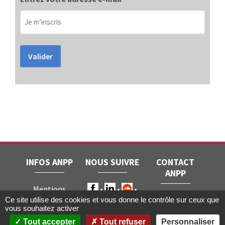
Valider
INFOS ANPP
NOUS SUIVRE
CONTACT
ANPP
Mentions
ANPP • 22, rue
Ce site utilise des cookies et vous donne le contrôle sur ceux que
légales
RGPD
vous souhaitez activer
Joubert • 75009
Contact
Tout accepter
Tout refuser
Personnaliser
Paris