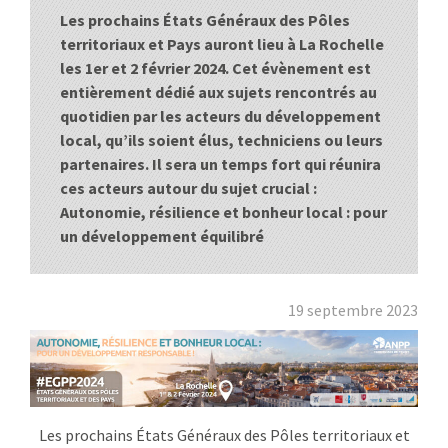
Les prochains États Généraux des Pôles
:
RENCONTRES
territoriaux et Pays auront lieu à La Rochelle
les 1er et 2 février 2024. Cet évènement est
PUBLICATIONS
entièrement dédié aux sujets rencontrés au
quotidien par les acteurs du développement
JURIDIQUE
local, qu’ils soient élus, techniciens ou leurs
partenaires. Il sera un temps fort qui réunira
EUROPE
ces acteurs autour du sujet crucial :
Autonomie, résilience et bonheur local : pour
EMPLOI
un développement équilibré
19 septembre 2023
Les prochains États Généraux des Pôles territoriaux et