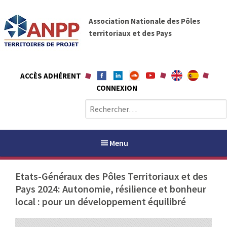
A
A
l
Association Nationale des Pôles
N
l
territoriaux et des Pays
P
e
P
r
a
ACCÈS ADHÉRENT
u
CONNEXION
c
o
R
n
e
t
c
e
h
Menu
n
e
u
r
Etats-Généraux des Pôles Territoriaux et des
c
Pays 2024: Autonomie, résilience et bonheur
h
PAYS / PETR
local : pour un développement équilibré
e
r
ANPP