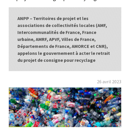
:
RENCONTRES
ANPP – Territoires de projet et les
PUBLICATIONS
associations de collectivités locales (AMF,
Intercommunalités de France, France
JURIDIQUE
urbaine, AMRF, APVF, Villes de France,
Départements de France, AMORCE et CNR),
appelons le gouvernement à acter le retrait
EUROPE
du projet de consigne pour recyclage
EMPLOI
26 avril 2023