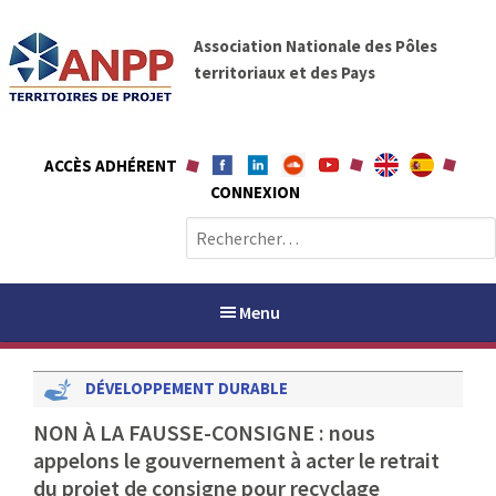
A
A
l
Association Nationale des Pôles
N
l
territoriaux et des Pays
P
e
P
r
a
ACCÈS ADHÉRENT
u
CONNEXION
c
o
R
n
e
t
c
e
h
Menu
n
e
u
r
DÉVELOPPEMENT DURABLE
c
h
PAYS / PETR
NON À LA FAUSSE-CONSIGNE : nous
e
appelons le gouvernement à acter le retrait
r
ANPP
du projet de consigne pour recyclage