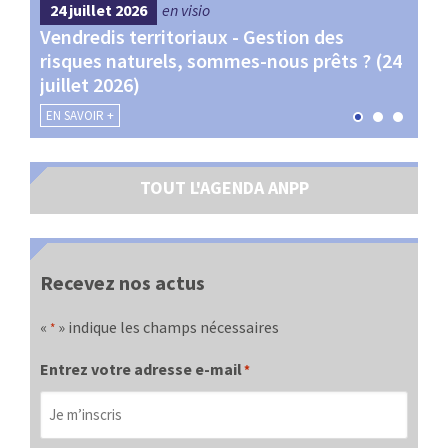
24 juillet 2026
en visio
4 s
Vendredis territoriaux - Gestion des
Webi
et
risques naturels, sommes-nous prêts ? (24
Terr
juillet 2026)
les 
EN SAVOIR +
EN SA
TOUT L'AGENDA ANPP
Recevez nos actus
«
» indique les champs nécessaires
*
Entrez votre adresse e-mail
*