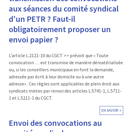
aux séances du comité syndical
:
RENCONTRES
d’un PETR ? Faut-il
PUBLICATIONS
obligatoirement proposer un
envoi papier ?
JURIDIQUE
EUROPE
L’article L.2121-10 du CGCT >> prévoit que « Toute
convocation … est transmise de manière dématérialisée
EMPLOI
ou, si les conseillers municipaux en font la demande,
adressée par écrit à leur domicile ou à une autre
adresse« . Ces règles sont applicables de plein droit aux
syndicats mixtes par renvoi des articles L.5741-1, L.5711-
1 et L.5211-1 du CGCT.
EN SAVOIR +
Envoi des convocations au