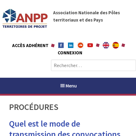
A
A
l
Association Nationale des Pôles
N
l
territoriaux et des Pays
P
e
P
r
a
ACCÈS ADHÉRENT
u
CONNEXION
c
o
R
n
e
t
c
e
h
Menu
n
e
u
r
PROCÉDURES
c
h
PAYS / PETR
Quel est le mode de
e
r
ANPP
transmission des convocations