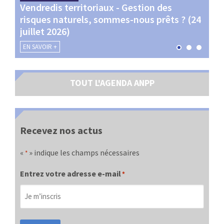
Vendredis territoriaux - Gestion des
Webi
et
risques naturels, sommes-nous prêts ? (24
Terr
juillet 2026)
les 
EN SAVOIR +
EN SA
TOUT L'AGENDA ANPP
Recevez nos actus
«
» indique les champs nécessaires
*
Entrez votre adresse e-mail
*