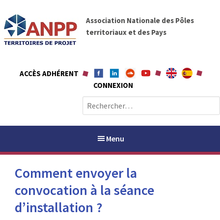
A
A
l
Association Nationale des Pôles
N
l
territoriaux et des Pays
P
e
P
r
a
ACCÈS ADHÉRENT
u
CONNEXION
c
o
R
n
e
t
c
e
h
Menu
n
e
u
r
Comment envoyer la
c
h
convocation à la séance
PAYS / PETR
e
d’installation ?
r
ANPP