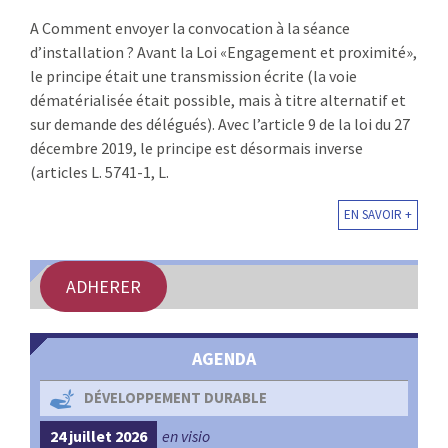
:
A Comment envoyer la convocation à la séance
RENCONTRES
d’installation ? Avant la Loi «Engagement et proximité»,
le principe était une transmission écrite (la voie
PUBLICATIONS
dématérialisée était possible, mais à titre alternatif et
sur demande des délégués). Avec l’article 9 de la loi du 27
JURIDIQUE
décembre 2019, le principe est désormais inverse
(articles L. 5741-1, L.
EUROPE
EN SAVOIR +
EMPLOI
ADHERER
AGENDA
DÉVELOPPEMENT DURABLE
24 juillet 2026
en visio
4 s