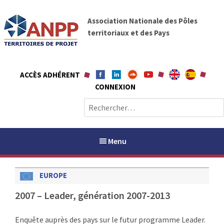
A
A
l
Association Nationale des Pôles
N
l
territoriaux et des Pays
P
e
P
r
a
ACCÈS ADHÉRENT
u
CONNEXION
c
o
R
n
e
t
c
e
h
Menu
n
e
u
r
EUROPE
c
h
PAYS / PETR
2007 – Leader, génération 2007-2013
e
r
ANPP
Enquête auprès des pays sur le futur programme Leader.