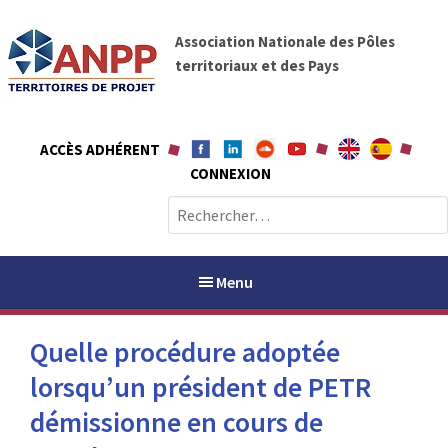
A
A
l
Association Nationale des Pôles
N
l
territoriaux et des Pays
P
e
P
r
a
ACCÈS ADHÉRENT
u
CONNEXION
c
o
R
n
e
t
c
e
h
Menu
n
e
u
r
Quelle procédure adoptée
c
h
lorsqu’un président de PETR
PAYS / PETR
e
démissionne en cours de
r
ANPP