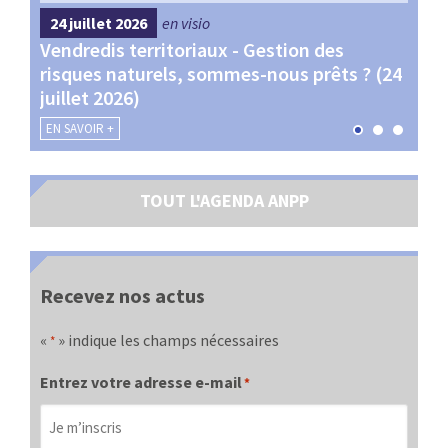
24 juillet 2026
en visio
4 s
Vendredis territoriaux - Gestion des
Webi
et
risques naturels, sommes-nous prêts ? (24
Terr
juillet 2026)
les 
EN SAVOIR +
EN SA
TOUT L'AGENDA ANPP
Recevez nos actus
«
» indique les champs nécessaires
*
Entrez votre adresse e-mail
*