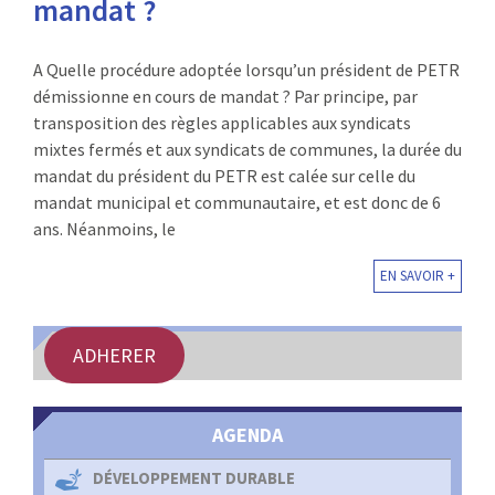
mandat ?
:
RENCONTRES
A Quelle procédure adoptée lorsqu’un président de PETR
PUBLICATIONS
démissionne en cours de mandat ? Par principe, par
transposition des règles applicables aux syndicats
JURIDIQUE
mixtes fermés et aux syndicats de communes, la durée du
mandat du président du PETR est calée sur celle du
mandat municipal et communautaire, et est donc de 6
EUROPE
ans. Néanmoins, le
EMPLOI
EN SAVOIR +
ADHERER
AGENDA
DÉVELOPPEMENT DURABLE