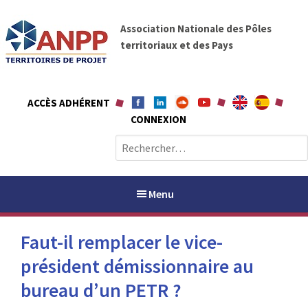
A
A
l
Association Nationale des Pôles
N
l
territoriaux et des Pays
P
e
P
r
a
ACCÈS ADHÉRENT
u
CONNEXION
c
o
R
n
e
t
c
e
h
Menu
n
e
u
r
Faut-il remplacer le vice-
c
h
président démissionnaire au
PAYS / PETR
e
bureau d’un PETR ?
r
ANPP