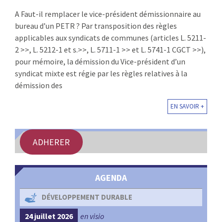
:
A Faut-il remplacer le vice-président démissionnaire au
RENCONTRES
bureau d’un PETR ? Par transposition des règles
applicables aux syndicats de communes (articles L. 5211-
PUBLICATIONS
2 >>, L. 5212-1 et s.>>, L. 5711-1 >> et L. 5741-1 CGCT >>),
pour mémoire, la démission du Vice-président d’un
JURIDIQUE
syndicat mixte est régie par les règles relatives à la
démission des
EUROPE
EN SAVOIR +
EMPLOI
ADHERER
AGENDA
DÉVELOPPEMENT DURABLE
24 juillet 2026
en visio
4 s