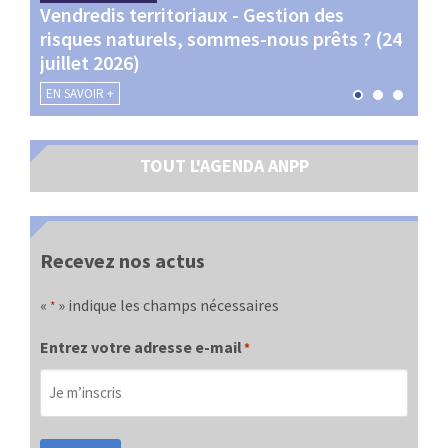
Vendredis territoriaux - Gestion des
Webi
et
risques naturels, sommes-nous prêts ? (24
Terr
juillet 2026)
les 
EN SAVOIR +
EN SA
TOUT L'AGENDA ANPP
Recevez nos actus
«
» indique les champs nécessaires
*
Entrez votre adresse e-mail
*