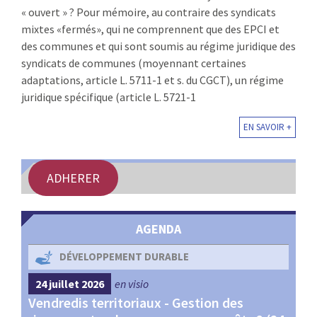
« ouvert » ? Pour mémoire, au contraire des syndicats
:
RENCONTRES
mixtes «fermés», qui ne comprennent que des EPCI et
des communes et qui sont soumis au régime juridique des
PUBLICATIONS
syndicats de communes (moyennant certaines
adaptations, article L. 5711-1 et s. du CGCT), un régime
JURIDIQUE
juridique spécifique (article L. 5721-1
EN SAVOIR +
EUROPE
EMPLOI
ADHERER
AGENDA
DÉVELOPPEMENT DURABLE
24 juillet 2026
en visio
4 s
Vendredis territoriaux - Gestion des
Webi
et