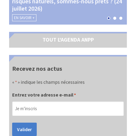
risques naturels, sommes-nous prêts ? (24
Terr
juillet 2026)
les 
EN SAVOIR +
EN SA
TOUT L'AGENDA ANPP
Recevez nos actus
«
» indique les champs nécessaires
*
Entrez votre adresse e-mail
*
Valider