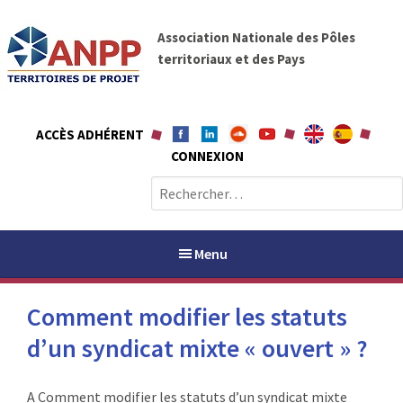
A
A
l
Association Nationale des Pôles
N
l
territoriaux et des Pays
P
e
P
r
a
ACCÈS ADHÉRENT
u
CONNEXION
c
o
R
n
e
t
c
e
h
Menu
n
e
u
r
Comment modifier les statuts
c
h
d’un syndicat mixte « ouvert » ?
PAYS / PETR
e
r
ANPP
A Comment modifier les statuts d’un syndicat mixte