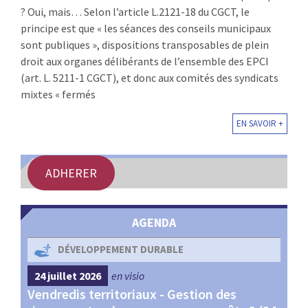
? Oui, mais… Selon l’article L.2121-18 du CGCT, le
:
RENCONTRES
principe est que « les séances des conseils municipaux
sont publiques », dispositions transposables de plein
PUBLICATIONS
droit aux organes délibérants de l’ensemble des EPCI
(art. L. 5211-1 CGCT), et donc aux comités des syndicats
JURIDIQUE
mixtes « fermés
EN SAVOIR +
EUROPE
EMPLOI
ADHERER
AGENDA
DÉVELOPPEMENT DURABLE
24 juillet 2026
en visio
4 s
Vendredis territoriaux - Gestion des
Webi
et