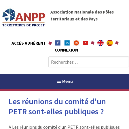
A
A
l
Association Nationale des Pôles
N
l
territoriaux et des Pays
P
e
P
r
a
ACCÈS ADHÉRENT
u
CONNEXION
c
o
R
n
e
t
c
e
h
Menu
n
e
u
r
Les réunions du comité d’un
c
h
PETR sont-elles publiques ?
PAYS / PETR
e
r
ANPP
A Les réunions du comité d’un PETR sont-elles publiques