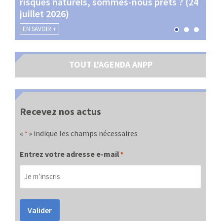
risques naturels, sommes-nous prêts ? (24
Terr
juillet 2026)
les 
EN SAVOIR +
EN SA
TOUT L'AGENDA ANPP
Recevez nos actus
«
» indique les champs nécessaires
*
Entrez votre adresse e-mail
*
Valider