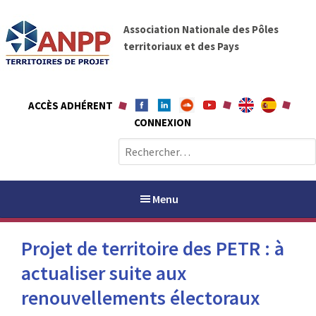
A
A
l
Association Nationale des Pôles
N
l
territoriaux et des Pays
P
e
P
r
a
ACCÈS ADHÉRENT
u
CONNEXION
c
o
R
n
e
t
c
e
h
Menu
n
e
u
r
Projet de territoire des PETR : à
c
h
actualiser suite aux
PAYS / PETR
e
renouvellements électoraux
r
ANPP