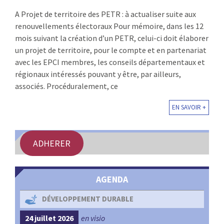
:
A Projet de territoire des PETR : à actualiser suite aux
RENCONTRES
renouvellements électoraux Pour mémoire, dans les 12
mois suivant la création d’un PETR, celui-ci doit élaborer
PUBLICATIONS
un projet de territoire, pour le compte et en partenariat
avec les EPCI membres, les conseils départementaux et
JURIDIQUE
régionaux intéressés pouvant y être, par ailleurs,
associés. Procéduralement, ce
EUROPE
EN SAVOIR +
EMPLOI
ADHERER
AGENDA
DÉVELOPPEMENT DURABLE
24 juillet 2026
en visio
4 s