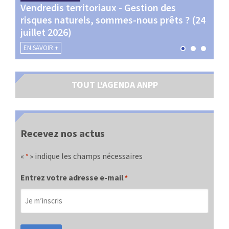
Vendredis territoriaux - Gestion des
Webi
et
risques naturels, sommes-nous prêts ? (24
Terr
juillet 2026)
les 
EN SAVOIR +
EN SA
TOUT L'AGENDA ANPP
Recevez nos actus
«
» indique les champs nécessaires
*
Entrez votre adresse e-mail
*