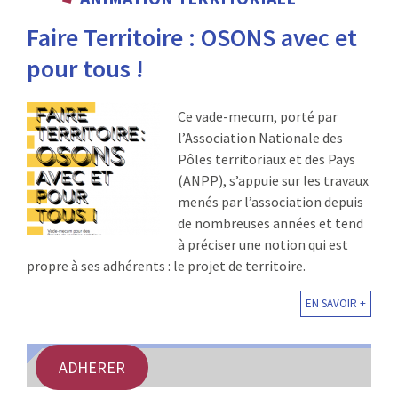
:
Faire Territoire : OSONS avec et
RENCONTRES
pour tous !
PUBLICATIONS
Ce vade-mecum, porté par
JURIDIQUE
l’Association Nationale des
Pôles territoriaux et des Pays
EUROPE
(ANPP), s’appuie sur les travaux
menés par l’association depuis
EMPLOI
de nombreuses années et tend
à préciser une notion qui est
propre à ses adhérents : le projet de territoire.
EN SAVOIR +
ADHERER