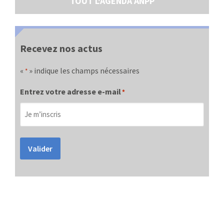
TOUT L'AGENDA ANPP
Recevez nos actus
«
» indique les champs nécessaires
*
Entrez votre adresse e-mail
*
Valider