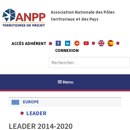
A
A
l
Association Nationale des Pôles
N
l
territoriaux et des Pays
P
e
P
r
a
ACCÈS ADHÉRENT
u
CONNEXION
c
o
R
n
e
t
c
e
h
Menu
n
e
u
r
EUROPE
c
h
PAYS / PETR
LEADER
e
r
LEADER 2014-2020
ANPP