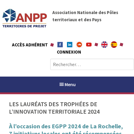
A
A
l
Association Nationale des Pôles
N
l
territoriaux et des Pays
P
e
P
r
a
ACCÈS ADHÉRENT
u
CONNEXION
c
o
R
n
e
t
c
e
h
Menu
n
e
u
r
LES LAURÉATS DES TROPHÉES DE
c
L’INNOVATION TERRITORIALE 2024
h
PAYS / PETR
e
À l’occasion des EGPP 2024 de La Rochelle,
r
ANPP
7 initiatives locales ont été récompensées