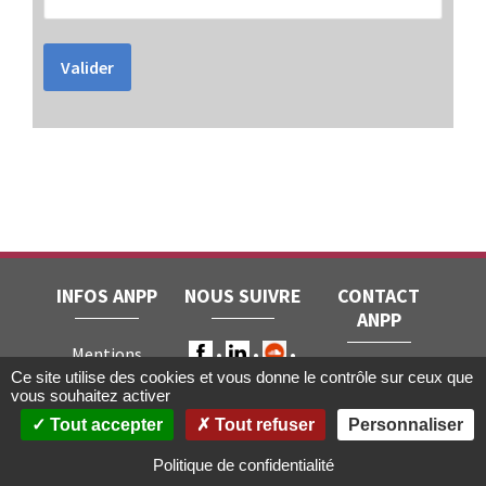
Valider
INFOS ANPP
NOUS SUIVRE
CONTACT
ANPP
Mentions
ANPP • 22, rue
Ce site utilise des cookies et vous donne le contrôle sur ceux que
légales
RGPD
vous souhaitez activer
Joubert • 75009
Contact
Tout accepter
Tout refuser
Personnaliser
Paris
Gestion des
cookies
Politique de confidentialité