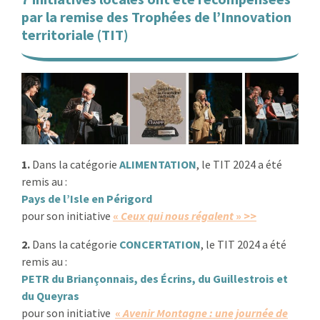
par la remise des Trophées de l’Innovation
:
RENCONTRES
territoriale (TIT)
PUBLICATIONS
JURIDIQUE
EUROPE
1.
Dans la catégorie
ALIMENTATION
, le TIT 2024 a été
EMPLOI
remis au :
Pays de l’Isle en Périgord
pour son initiative
«
Ceux qui nous régalent
» >>
2.
Dans la catégorie
CONCERTATION
, le TIT 2024 a été
remis au :
PETR du Briançonnais, des Écrins, du Guillestrois et
du Queyras
pour son initiative
«
Avenir Montagne : une journée de