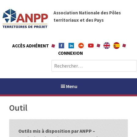
A
A
l
Association Nationale des Pôles
N
l
territoriaux et des Pays
P
e
P
r
a
ACCÈS ADHÉRENT
u
CONNEXION
c
o
R
n
e
t
c
e
h
Menu
n
e
u
r
Outil
c
h
PAYS / PETR
e
r
Outils mis à disposition par ANPP –
ANPP