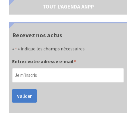
TOUT L'AGENDA ANPP
Recevez nos actus
«
» indique les champs nécessaires
*
Entrez votre adresse e-mail
*
Valider