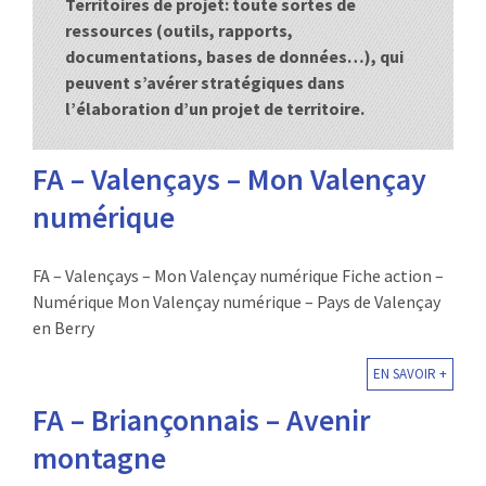
Territoires de projet: toute sortes de
:
ressources (outils, rapports,
RENCONTRES
documentations, bases de données…), qui
peuvent s’avérer stratégiques dans
PUBLICATIONS
l’élaboration d’un projet de territoire.
JURIDIQUE
FA – Valençays – Mon Valençay
EUROPE
numérique
EMPLOI
FA – Valençays – Mon Valençay numérique Fiche action –
Numérique Mon Valençay numérique – Pays de Valençay
en Berry
EN SAVOIR +
FA – Briançonnais – Avenir
montagne