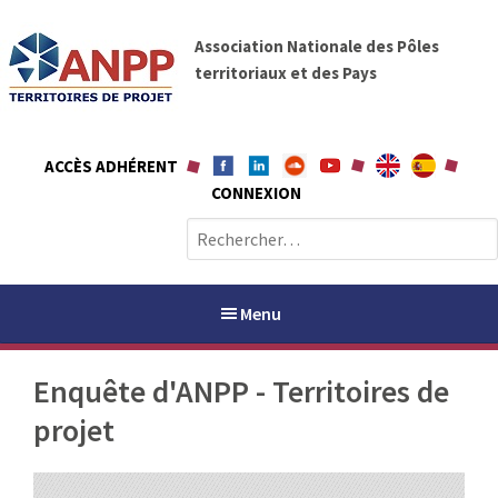
A
A
l
Association Nationale des Pôles
N
l
territoriaux et des Pays
P
e
P
r
a
ACCÈS ADHÉRENT
u
CONNEXION
c
o
R
n
e
t
c
e
h
Menu
n
e
u
r
Enquête d'ANPP - Territoires de
c
h
projet
PAYS / PETR
e
r
ANPP