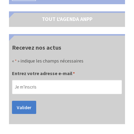
TOUT L'AGENDA ANPP
Recevez nos actus
«
» indique les champs nécessaires
*
Entrez votre adresse e-mail
*
Valider