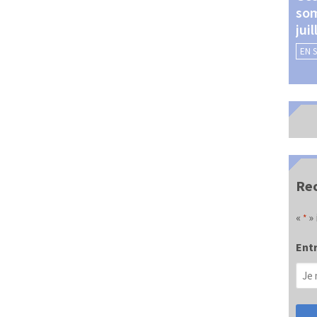
som
Châteauroux (24 et 25
jui
septembre 2026)
EN 
EN SAVOIR +
Rec
«
» 
*
Entr