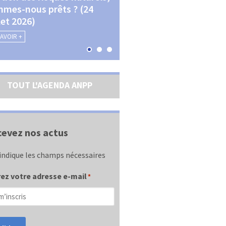
mes-nous prêts ? (24
La transition écologique 
llet 2026)
les contractualisations (4
septembre 2026)
SAVOIR +
EN SAVOIR +
TOUT L'AGENDA ANPP
evez nos actus
indique les champs nécessaires
ez votre adresse e-mail
*