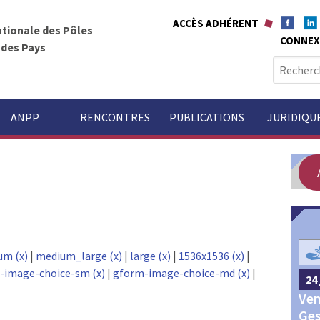
ACCÈS ADHÉRENT
ationale des Pôles
CONNEX
t des Pays
R
e
c
h
ANPP
RENCONTRES
PUBLICATIONS
JURIDIQU
e
r
c
h
e
r
GOUVERNANCE
:
um (x)
|
medium_large (x)
|
large (x)
|
1536x1536 (x)
|
-image-choice-sm (x)
|
gform-image-choice-md (x)
|
24 
24 septembre 2026
Châteauroux
Ven
Congrès annuel des Pôles
Ges
territoriaux et des Pays 2026