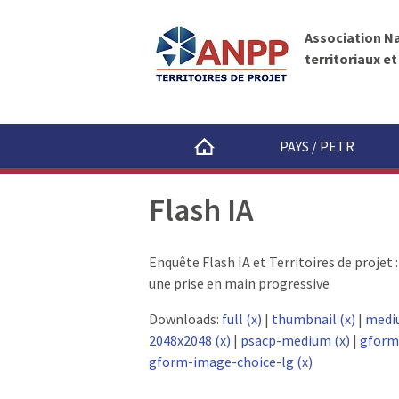
A
A
N
l
P
Association N
l
P
territoriaux e
e
r
a
u
PAYS / PETR
c
o
Flash IA
n
t
e
Enquête Flash IA et Territoires de projet :
n
une prise en main progressive
u
Downloads:
full (x)
|
thumbnail (x)
|
medi
2048x2048 (x)
|
psacp-medium (x)
|
gform
gform-image-choice-lg (x)