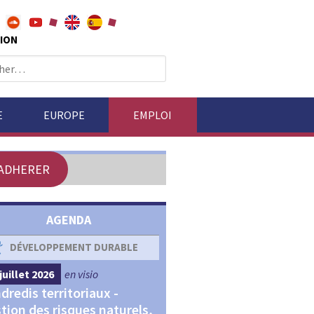
ION
E
EUROPE
EMPLOI
ADHERER
AGENDA
DÉVELOPPEMENT DURABLE
DÉVELOPPEMENT ÉCONOM
juillet 2026
en visio
4 septembre 2026
en visio
dredis territoriaux -
Webinaires "Transitions,
tion des risques naturels,
Financements et Territoir