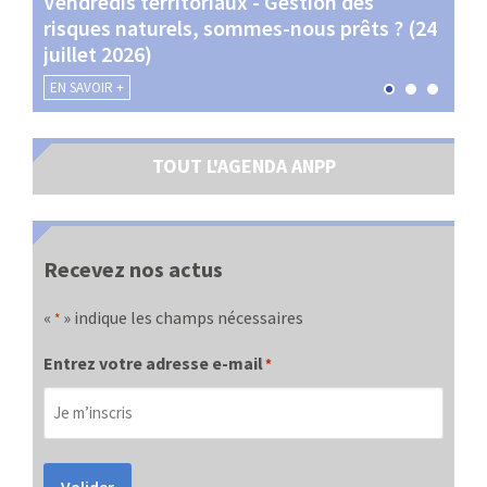
Vendredis territoriaux - Gestion des
Webi
et
risques naturels, sommes-nous prêts ? (24
Terr
juillet 2026)
les 
EN SAVOIR +
EN SA
TOUT L'AGENDA ANPP
Recevez nos actus
«
» indique les champs nécessaires
*
Entrez votre adresse e-mail
*
Valider