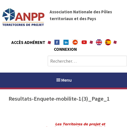
A
A
l
Association Nationale des Pôles
N
l
territoriaux et des Pays
P
e
P
r
a
ACCÈS ADHÉRENT
u
CONNEXION
c
o
R
n
e
t
c
e
h
Menu
n
e
u
r
Resultats-Enquete-mobilite-1(3)_Page_1
c
h
PAYS / PETR
e
r
ANPP