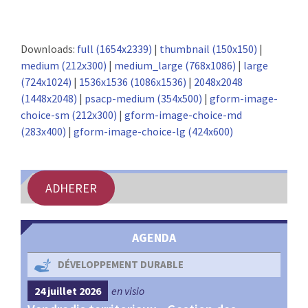
Downloads:
full (1654x2339)
|
thumbnail (150x150)
|
medium (212x300)
|
medium_large (768x1086)
|
large
(724x1024)
|
1536x1536 (1086x1536)
|
2048x2048
(1448x2048)
|
psacp-medium (354x500)
|
gform-image-
choice-sm (212x300)
|
gform-image-choice-md
(283x400)
|
gform-image-choice-lg (424x600)
ADHERER
AGENDA
DÉVELOPPEMENT DURABLE
24 juillet 2026
en visio
4 s