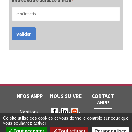
Entrez votre adresse e-mail
*
Valider
INFOS ANPP
NOUS SUIVRE
CONTACT
ANPP
Mentions
ANPP • 22, rue
Ce site utilise des cookies et vous donne le contrôle sur ceux que
légales
RGPD
vous souhaitez activer
Joubert • 75009
Contact
Tout accepter
Tout refuser
Personnaliser