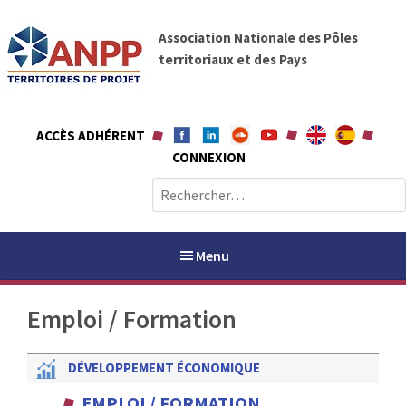
A
A
l
Association Nationale des Pôles
N
l
territoriaux et des Pays
P
e
P
r
a
ACCÈS ADHÉRENT
u
CONNEXION
c
o
R
n
e
t
c
e
h
Menu
n
e
u
r
Emploi / Formation
c
h
PAYS / PETR
e
DÉVELOPPEMENT ÉCONOMIQUE
r
ANPP
EMPLOI / FORMATION