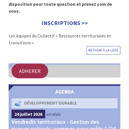
disposition pour toute question et prenez soin de
vous.
INSCRIPTIONS >>
Les équipes du Collectif « Ressources territoriales et
transitions »
RETOUR À LA LISTE
ADHERER
AGENDA
DÉVELOPPEMENT DURABLE
24 juillet 2026
en visio
4 s
Vendredis territoriaux - Gestion des
Webi
et
risques naturels, sommes-nous prêts ? (24
Terr