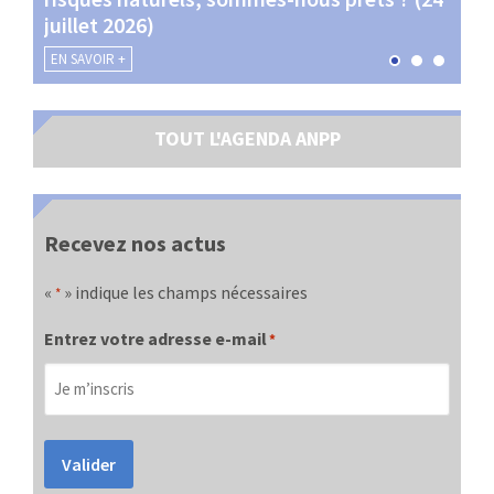
juillet 2026)
les 
EN SAVOIR +
EN SA
TOUT L'AGENDA ANPP
Recevez nos actus
«
» indique les champs nécessaires
*
Entrez votre adresse e-mail
*
Valider