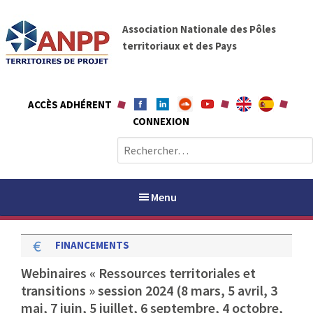
A
A
l
Association Nationale des Pôles
N
l
territoriaux et des Pays
P
e
P
r
a
ACCÈS ADHÉRENT
u
CONNEXION
c
o
R
n
e
t
c
e
h
Menu
n
e
u
r
FINANCEMENTS
c
h
PAYS / PETR
Webinaires « Ressources territoriales et
e
transitions » session 2024 (8 mars, 5 avril, 3
r
ANPP
mai, 7 juin, 5 juillet, 6 septembre, 4 octobre,