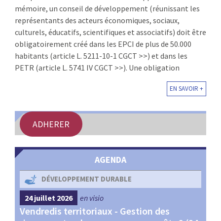
mémoire, un conseil de développement (réunissant les
:
RENCONTRES
représentants des acteurs économiques, sociaux,
culturels, éducatifs, scientifiques et associatifs) doit être
PUBLICATIONS
obligatoirement créé dans les EPCI de plus de 50.000
habitants (article L. 5211-10-1 CGCT >>) et dans les
JURIDIQUE
PETR (article L. 5741 IV CGCT >>). Une obligation
EN SAVOIR +
EUROPE
EMPLOI
ADHERER
AGENDA
DÉVELOPPEMENT DURABLE
24 juillet 2026
en visio
4 s
Vendredis territoriaux - Gestion des
Webi
et