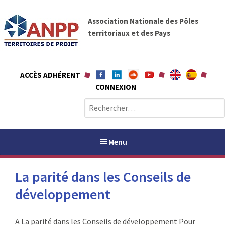
A
A
l
Association Nationale des Pôles
N
l
territoriaux et des Pays
P
e
P
r
a
ACCÈS ADHÉRENT
u
CONNEXION
c
o
R
n
e
t
c
e
h
Menu
n
e
u
r
La parité dans les Conseils de
c
h
développement
PAYS / PETR
e
r
ANPP
A La parité dans les Conseils de développement Pour