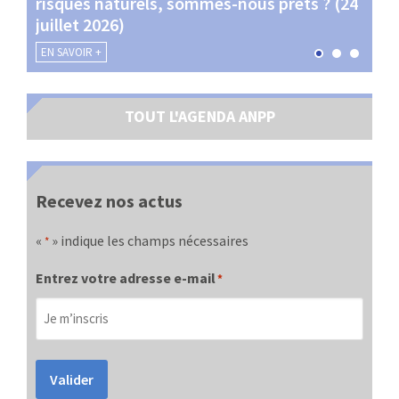
risques naturels, sommes-nous prêts ? (24
Terr
juillet 2026)
les 
EN SAVOIR +
EN SA
TOUT L'AGENDA ANPP
Recevez nos actus
«
» indique les champs nécessaires
*
Entrez votre adresse e-mail
*
Valider