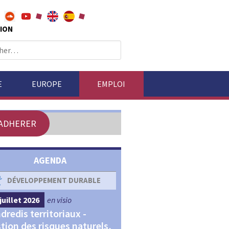
ION
E
EUROPE
EMPLOI
ADHERER
AGENDA
DÉVELOPPEMENT DURABLE
DÉVELOPPEMENT ÉCONOM
juillet 2026
en visio
4 septembre 2026
en visio
dredis territoriaux -
Webinaires "Transitions,
tion des risques naturels,
Financements et Territoir