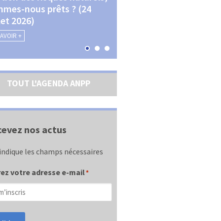
mes-nous prêts ? (24
La transition écologique 
llet 2026)
les contractualisations (4
septembre 2026)
SAVOIR +
EN SAVOIR +
TOUT L'AGENDA ANPP
evez nos actus
indique les champs nécessaires
ez votre adresse e-mail
*