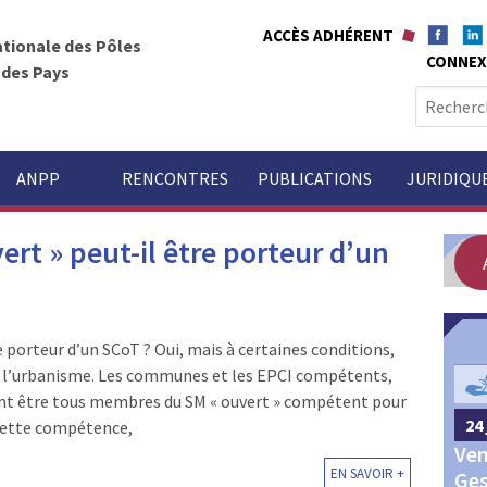
ACCÈS ADHÉRENT
ationale des Pôles
CONNEX
t des Pays
R
e
c
h
ANPP
RENCONTRES
PUBLICATIONS
JURIDIQU
e
r
ert » peut-il être porteur d’un
c
h
e
r
e porteur d’un SCoT ? Oui, mais à certaines conditions,
 de l’urbanisme. Les communes et les EPCI compétents,
GOUVERNANCE
:
ent être tous membres du SM « ouvert » compétent pour
24 
24 septembre 2026
Châteauroux
é cette compétence,
Ven
Congrès annuel des Pôles
EN SAVOIR +
Ges
territoriaux et des Pays 2026