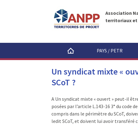
A
A
N
l
P
Association N
l
P
territoriaux e
e
r
a
u
PAYS / PETR
c
o
Un syndicat mixte « ouv
n
t
SCoT ?
e
n
A Un syndicat mixte « ouvert » peut-il êtr
u
posées par l’article L.143-16 3° du code
compris dans le périmètre du SCoT, doiv
ledit SCoT, et doivent lui avoir transfér