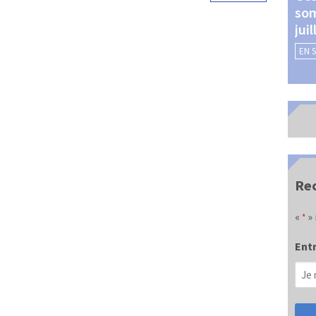
som
Châteauroux (24 et 25
jui
septembre 2026)
EN 
EN SAVOIR +
Rec
«
» 
*
Entr