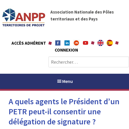
A
A
l
Association Nationale des Pôles
N
l
territoriaux et des Pays
P
e
P
r
a
ACCÈS ADHÉRENT
u
CONNEXION
c
o
R
n
e
t
c
e
h
Menu
n
e
u
r
A quels agents le Président d’un
c
h
PETR peut-il consentir une
PAYS / PETR
e
délégation de signature ?
r
ANPP