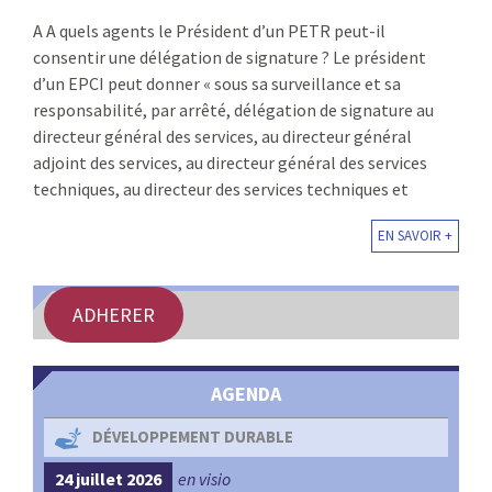
:
A A quels agents le Président d’un PETR peut-il
RENCONTRES
consentir une délégation de signature ? Le président
d’un EPCI peut donner « sous sa surveillance et sa
PUBLICATIONS
responsabilité, par arrêté, délégation de signature au
directeur général des services, au directeur général
JURIDIQUE
adjoint des services, au directeur général des services
techniques, au directeur des services techniques et
EUROPE
EN SAVOIR +
EMPLOI
ADHERER
AGENDA
DÉVELOPPEMENT DURABLE
24 juillet 2026
en visio
4 s