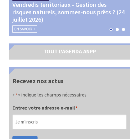
Vendredis territoriaux - Gestion des
Webi
et
risques naturels, sommes-nous prêts ? (24
Terr
juillet 2026)
les 
EN SAVOIR +
EN SA
TOUT L'AGENDA ANPP
Recevez nos actus
«
» indique les champs nécessaires
*
Entrez votre adresse e-mail
*