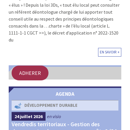
« élus » ! Depuis la loi 3Ds, « tout élu local peut consulter
:
RENCONTRES
un référent déontologue chargé de lui apporter tout
conseil utile au respect des principes déontologiques
PUBLICATIONS
consacrés dans la …charte » de l’élu local (article L.
1111-1-1 CGCT >>), le décret d’application n° 2022-1520
JURIDIQUE
du
EN SAVOIR +
EUROPE
EMPLOI
ADHERER
AGENDA
DÉVELOPPEMENT DURABLE
24 juillet 2026
en visio
4 s
Vendredis territoriaux - Gestion des
Webi
et