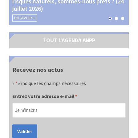
risques naturels, sommes-nous prêts ? (24
Terr
juillet 2026)
les 
EN SAVOIR +
EN SA
TOUT L'AGENDA ANPP
Recevez nos actus
«
» indique les champs nécessaires
*
Entrez votre adresse e-mail
*
Valider