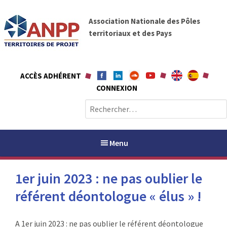
A
A
l
Association Nationale des Pôles
N
l
territoriaux et des Pays
P
e
P
r
a
ACCÈS ADHÉRENT
u
CONNEXION
c
o
R
n
e
t
c
e
h
Menu
n
e
u
r
1er juin 2023 : ne pas oublier le
c
h
référent déontologue « élus » !
PAYS / PETR
e
r
ANPP
A 1er juin 2023 : ne pas oublier le référent déontologue