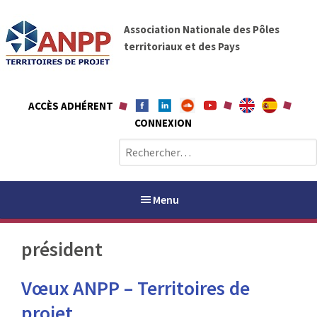
A
A
l
Association Nationale des Pôles
N
l
territoriaux et des Pays
P
e
P
r
a
ACCÈS ADHÉRENT
u
CONNEXION
c
o
R
n
e
t
c
e
h
Menu
n
e
u
r
président
c
h
PAYS / PETR
Vœux ANPP – Territoires de
e
r
ANPP
projet