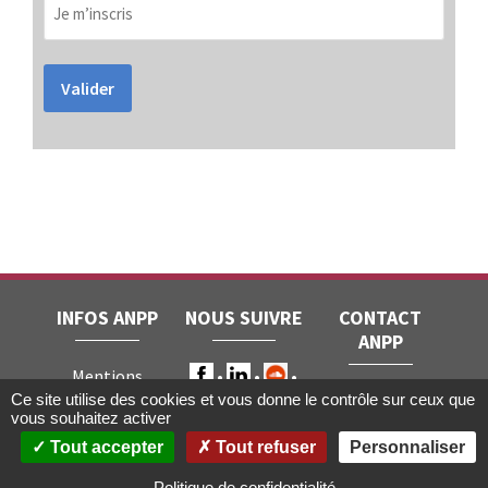
Valider
INFOS ANPP
NOUS SUIVRE
CONTACT
ANPP
Mentions
ANPP • 22, rue
Ce site utilise des cookies et vous donne le contrôle sur ceux que
légales
RGPD
vous souhaitez activer
Joubert • 75009
Contact
Tout accepter
Tout refuser
Personnaliser
Paris
Gestion des
cookies
Politique de confidentialité