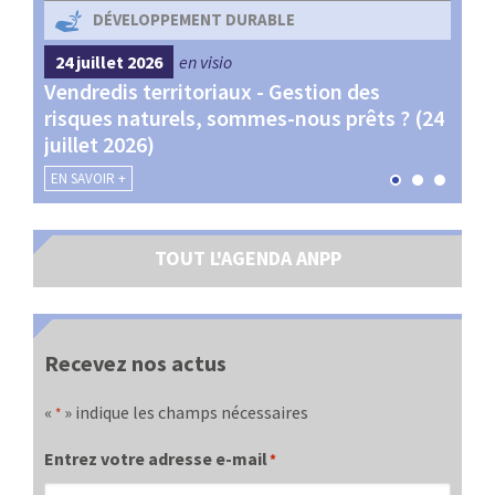
DÉVELOPPEMENT DURABLE
24 juillet 2026
en visio
4 s
Vendredis territoriaux - Gestion des
Webi
et
risques naturels, sommes-nous prêts ? (24
Terr
juillet 2026)
les 
EN SAVOIR +
EN SA
TOUT L'AGENDA ANPP
Recevez nos actus
«
» indique les champs nécessaires
*
Entrez votre adresse e-mail
*