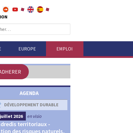
ION
E
EUROPE
EMPLOI
ADHERER
AGENDA
DÉVELOPPEMENT DURABLE
DÉVELOPPEMENT ÉCONOM
juillet 2026
en visio
4 septembre 2026
en visio
dredis territoriaux -
Webinaires "Transitions,
tion des risques naturels,
Financements et Territoir