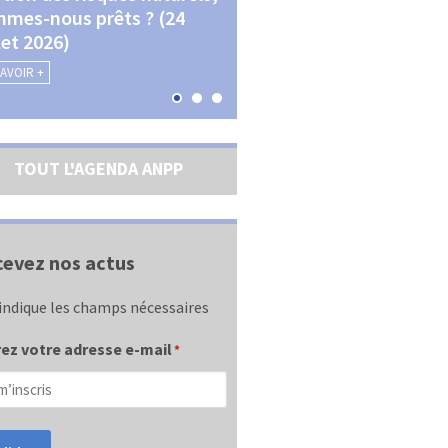
mes-nous prêts ? (24
La transition écologique 
llet 2026)
les contractualisations (4
septembre 2026)
SAVOIR +
EN SAVOIR +
TOUT L'AGENDA ANPP
evez nos actus
indique les champs nécessaires
ez votre adresse e-mail
*