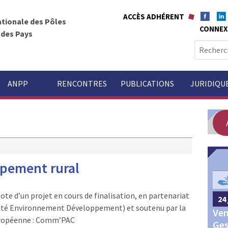
ACCÈS ADHÉRENT
ationale des Pôles
CONNEX
t des Pays
R
e
c
h
ANPP
RENCONTRES
PUBLICATIONS
JURIDIQU
e
r
c
h
e
r
ppement rural
GOUVERNANCE
:
ote d’un projet en cours de finalisation, en partenariat
24 
24 septembre 2026
Châteauroux
ité Environnement Développement) et soutenu par la
Ven
Congrès annuel des Pôles
ropéenne : Comm’PAC
Ges
territoriaux et des Pays 2026