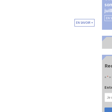
som
Châteauroux (24 et 25
jui
septembre 2026)
EN 
EN SAVOIR +
EN SAVOIR +
Rec
«
» 
*
Entr