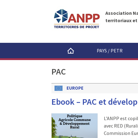
A
A
N
l
P
Association N
l
P
territoriaux e
e
r
a
u
PAYS / PETR
c
o
PAC
n
t
e
EUROPE
n
Ebook – PAC et dévelo
u
L’ANPP est copil
avec RED (Rural
Commission Eu