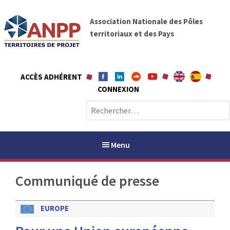
A
A
l
Association Nationale des Pôles
N
l
territoriaux et des Pays
P
e
P
r
a
ACCÈS ADHÉRENT
u
CONNEXION
c
o
R
n
e
t
c
e
h
Menu
n
e
u
r
Communiqué de presse
c
h
PAYS / PETR
e
EUROPE
r
ANPP