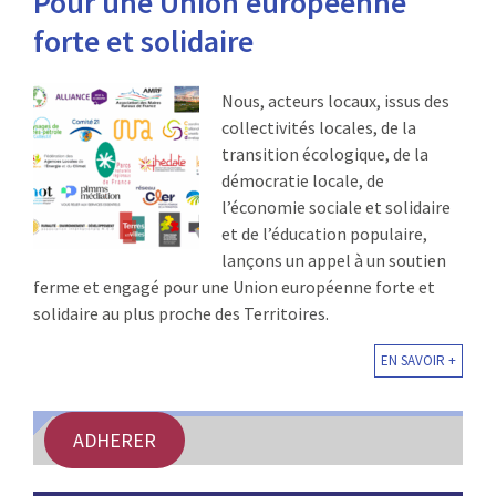
Pour une Union européenne
:
forte et solidaire
RENCONTRES
PUBLICATIONS
Nous, acteurs locaux, issus des
collectivités locales, de la
JURIDIQUE
transition écologique, de la
démocratie locale, de
EUROPE
l’économie sociale et solidaire
et de l’éducation populaire,
EMPLOI
lançons un appel à un soutien
ferme et engagé pour une Union européenne forte et
solidaire au plus proche des Territoires.
EN SAVOIR +
ADHERER