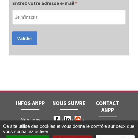
Entrez votre adresse e-mail
*
Valider
INFOS ANPP
NOUS SUIVRE
CONTACT
ANPP
Mentions
ANPP • 22, rue
Ce site utilise des cookies et vous donne le contrôle sur ceux que
légales
RGPD
vous souhaitez activer
Joubert • 75009
Contact