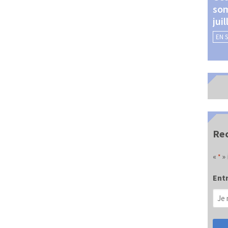
som
Châteauroux (24 et 25
jui
septembre 2026)
EN 
EN SAVOIR +
Rec
«
» 
*
Entr