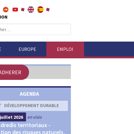
ION
E
EUROPE
EMPLOI
ADHERER
AGENDA
DÉVELOPPEMENT DURABLE
DÉVELOPPEMENT ÉCONOM
juillet 2026
en visio
4 septembre 2026
en visio
dredis territoriaux -
Webinaires "Transitions,
tion des risques naturels,
Financements et Territoir