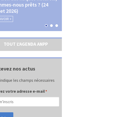
mes-nous prêts ? (24
La transition écologique 
llet 2026)
les contractualisations (4
septembre 2026)
SAVOIR +
EN SAVOIR +
TOUT L'AGENDA ANPP
evez nos actus
indique les champs nécessaires
ez votre adresse e-mail
*