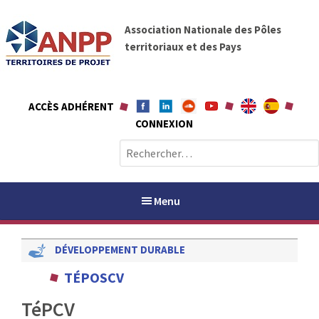
A
A
l
Association Nationale des Pôles
N
l
territoriaux et des Pays
P
e
P
r
a
ACCÈS ADHÉRENT
u
CONNEXION
c
o
R
n
e
t
c
e
h
Menu
n
e
u
r
DÉVELOPPEMENT DURABLE
c
h
PAYS / PETR
TÉPOSCV
e
r
TéPCV
ANPP