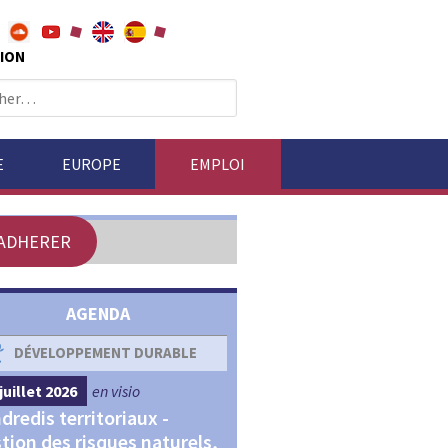
ION
E
EUROPE
EMPLOI
ADHERER
AGENDA
DÉVELOPPEMENT DURABLE
DÉVELOPPEMENT ÉCONOM
juillet 2026
en visio
4 septembre 2026
en visio
dredis territoriaux -
Webinaires "Transitions,
tion des risques naturels,
Financements et Territoir