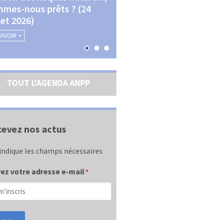
mes-nous prêts ? (24
La transition écologique 
llet 2026)
les contractualisations (4
septembre 2026)
SAVOIR +
EN SAVOIR +
TOUT L'AGENDA ANPP
evez nos actus
indique les champs nécessaires
ez votre adresse e-mail
*