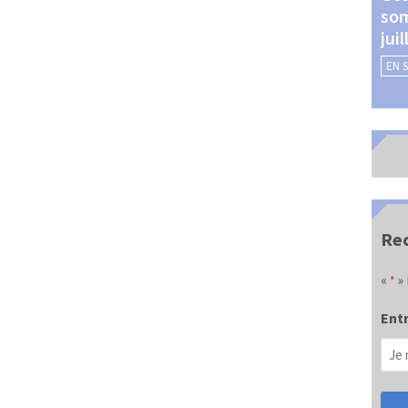
som
Châteauroux (24 et 25
jui
septembre 2026)
EN 
EN SAVOIR +
Rec
«
» 
*
Entr