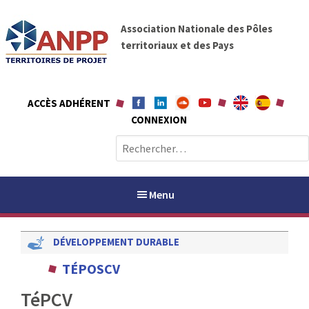
A
A
l
Association Nationale des Pôles
N
l
territoriaux et des Pays
P
e
P
r
a
ACCÈS ADHÉRENT
u
CONNEXION
c
o
R
n
e
t
c
e
h
Menu
n
e
u
r
DÉVELOPPEMENT DURABLE
c
h
PAYS / PETR
TÉPOSCV
e
r
TéPCV
ANPP