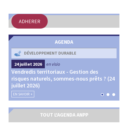
:
RENCONTRES
ADHERER
PUBLICATIONS
JURIDIQUE
AGENDA
EUROPE
DÉVELOPPEMENT DURABLE
24 juillet 2026
en visio
4 s
EMPLOI
Vendredis territoriaux - Gestion des
Webi
et
risques naturels, sommes-nous prêts ? (24
Terr
juillet 2026)
les 
EN SAVOIR +
EN SA
TOUT L'AGENDA ANPP