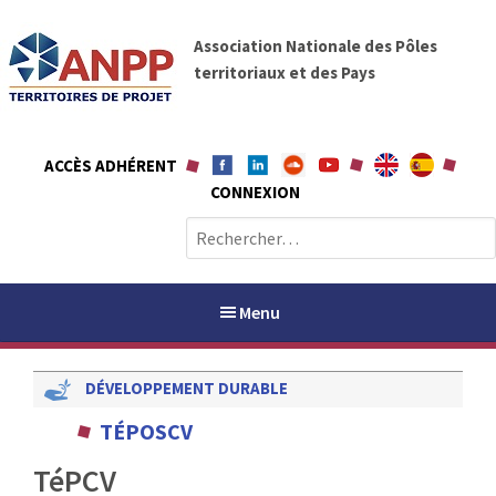
A
A
l
Association Nationale des Pôles
N
l
territoriaux et des Pays
P
e
P
r
a
ACCÈS ADHÉRENT
u
CONNEXION
c
o
R
n
e
t
c
e
h
Menu
n
e
u
r
DÉVELOPPEMENT DURABLE
c
h
PAYS / PETR
TÉPOSCV
e
r
TéPCV
ANPP