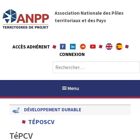
A
A
l
Association Nationale des Pôles
N
l
territoriaux et des Pays
P
e
P
r
a
ACCÈS ADHÉRENT
u
CONNEXION
c
o
R
n
e
t
c
e
h
Menu
n
e
u
r
DÉVELOPPEMENT DURABLE
c
h
PAYS / PETR
TÉPOSCV
e
r
TéPCV
ANPP