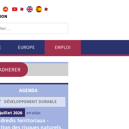
ION
E
EUROPE
EMPLOI
ADHERER
AGENDA
DÉVELOPPEMENT DURABLE
DÉVELOPPEMENT ÉCONOM
juillet 2026
en visio
4 septembre 2026
en visio
dredis territoriaux -
Webinaires "Transitions,
tion des risques naturels,
Financements et Territoir