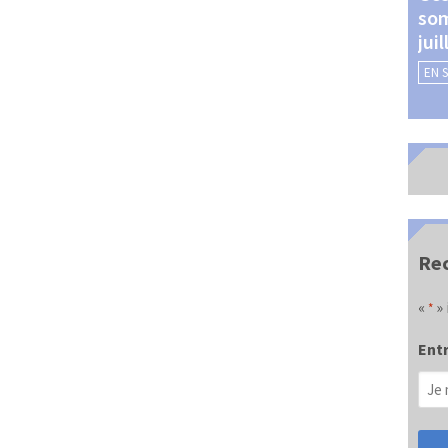
som
Châteauroux (24 et 25
jui
septembre 2026)
EN 
EN SAVOIR +
Rec
«
» 
*
Entr