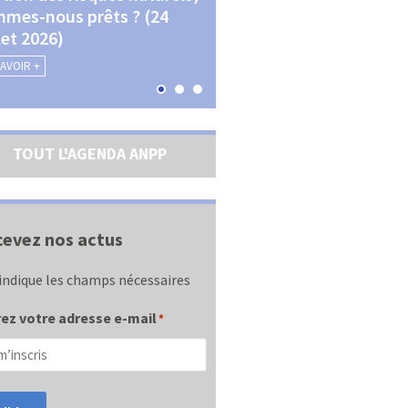
mes-nous prêts ? (24
La transition écologique 
llet 2026)
les contractualisations (4
septembre 2026)
SAVOIR +
EN SAVOIR +
TOUT L'AGENDA ANPP
evez nos actus
indique les champs nécessaires
ez votre adresse e-mail
*