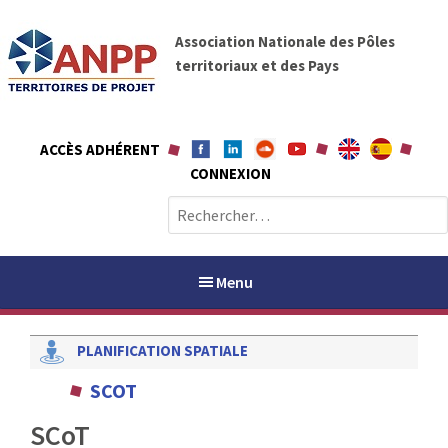
A
A
l
Association Nationale des Pôles
N
l
territoriaux et des Pays
P
e
P
r
a
ACCÈS ADHÉRENT
u
CONNEXION
c
o
R
n
e
t
c
e
h
Menu
n
e
u
r
PLANIFICATION SPATIALE
c
h
PAYS / PETR
SCOT
e
r
SCoT
ANPP