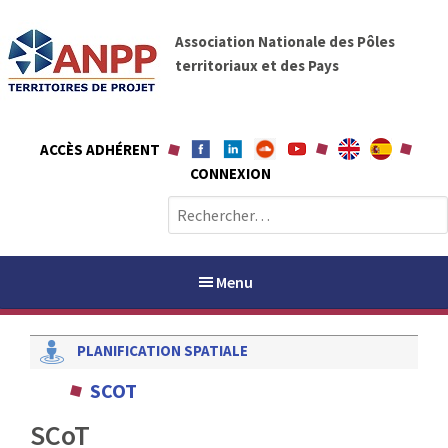
A
A
l
Association Nationale des Pôles
N
l
territoriaux et des Pays
P
e
P
r
a
ACCÈS ADHÉRENT
u
CONNEXION
c
o
R
n
e
t
c
e
h
Menu
n
e
u
r
PLANIFICATION SPATIALE
c
h
PAYS / PETR
SCOT
e
r
SCoT
ANPP