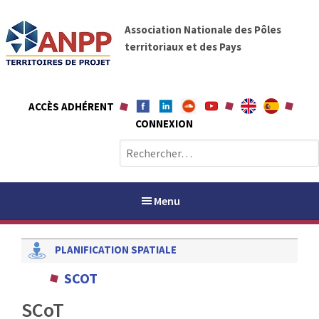
A
A
l
Association Nationale des Pôles
N
l
territoriaux et des Pays
P
e
P
r
a
ACCÈS ADHÉRENT
u
CONNEXION
c
o
R
n
e
t
c
e
h
Menu
n
e
u
r
PLANIFICATION SPATIALE
c
h
PAYS / PETR
SCOT
e
r
SCoT
ANPP