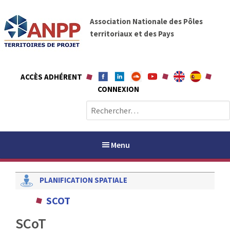
A
A
l
Association Nationale des Pôles
N
l
territoriaux et des Pays
P
e
P
r
a
ACCÈS ADHÉRENT
u
CONNEXION
c
o
R
n
e
t
c
e
h
Menu
n
e
u
r
PLANIFICATION SPATIALE
c
h
PAYS / PETR
SCOT
e
r
SCoT
ANPP