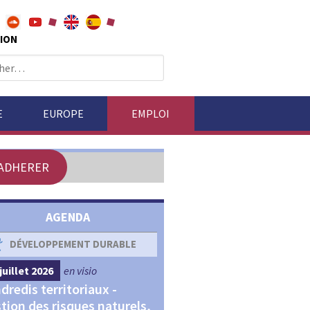
ION
E
EUROPE
EMPLOI
ADHERER
AGENDA
DÉVELOPPEMENT DURABLE
DÉVELOPPEMENT ÉCONOM
juillet 2026
en visio
4 septembre 2026
en visio
dredis territoriaux -
Webinaires "Transitions,
tion des risques naturels,
Financements et Territoir