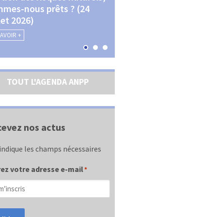
mes-nous prêts ? (24
La transition écologique 
llet 2026)
les contractualisations (4
septembre 2026)
SAVOIR +
EN SAVOIR +
TOUT L'AGENDA ANPP
evez nos actus
indique les champs nécessaires
ez votre adresse e-mail
*