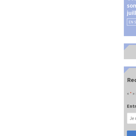
som
Châteauroux (24 et 25
jui
septembre 2026)
EN 
EN SAVOIR +
Rec
«
» 
*
Entr