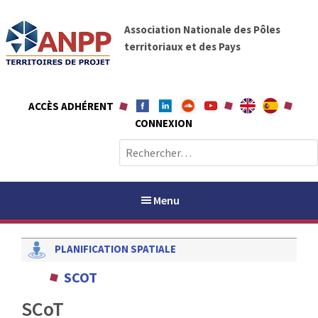
A
A
l
Association Nationale des Pôles
N
l
territoriaux et des Pays
P
e
P
r
a
ACCÈS ADHÉRENT
u
CONNEXION
c
o
R
n
e
t
c
e
h
Menu
n
e
u
r
PLANIFICATION SPATIALE
c
h
PAYS / PETR
SCOT
e
r
SCoT
ANPP