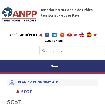
A
A
l
Association Nationale des Pôles
N
l
territoriaux et des Pays
P
e
P
r
a
ACCÈS ADHÉRENT
u
CONNEXION
c
o
R
n
e
t
c
e
h
Menu
n
e
u
r
PLANIFICATION SPATIALE
c
h
PAYS / PETR
SCOT
e
r
SCoT
ANPP