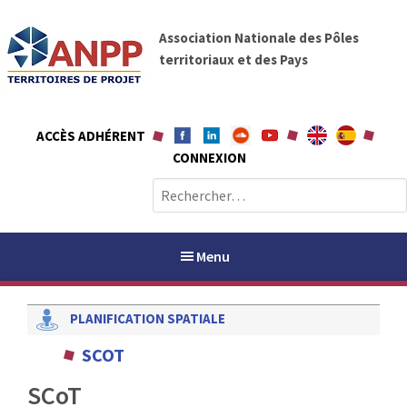
A
A
l
Association Nationale des Pôles
N
l
territoriaux et des Pays
P
e
P
r
a
ACCÈS ADHÉRENT
u
CONNEXION
c
o
R
n
e
t
c
e
h
Menu
n
e
u
r
PLANIFICATION SPATIALE
c
h
PAYS / PETR
SCOT
e
r
SCoT
ANPP