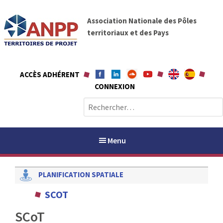
A
A
l
Association Nationale des Pôles
N
l
territoriaux et des Pays
P
e
P
r
a
ACCÈS ADHÉRENT
u
CONNEXION
c
o
R
n
e
t
c
e
h
Menu
n
e
u
r
PLANIFICATION SPATIALE
c
h
PAYS / PETR
SCOT
e
r
SCoT
ANPP